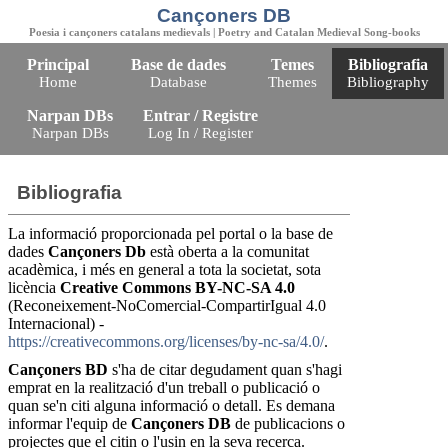
Cançoners DB
Poesia i cançoners catalans medievals | Poetry and Catalan Medieval Song-books
Principal
Base de dades
Temes
Bibliografia
Home
Database
Themes
Bibliography
Narpan DBs
Entrar / Registre
Narpan DBs
Log In / Register
Bibliografia
La informació proporcionada pel portal o la base de
dades
Cançoners Db
està oberta a la comunitat
acadèmica, i més en general a tota la societat, sota
licència
Creative Commons BY-NC-SA 4.0
(Reconeixement-NoComercial-CompartirIgual 4.0
Internacional) -
https://creativecommons.org/licenses/by-nc-sa/4.0/
.
Cançoners BD
s'ha de citar degudament quan s'hagi
emprat en la realització d'un treball o publicació o
quan se'n citi alguna informació o detall. Es demana
informar l'equip de
Cançoners DB
de publicacions o
projectes que el citin o l'usin en la seva recerca.